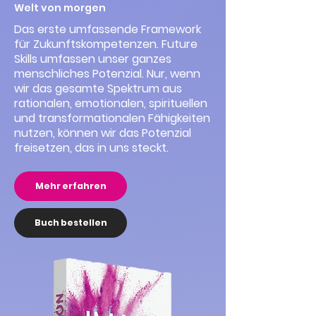
Welt von morgen
Das erste umfassende Framework
für Zukunftskompetenzen. Future
Skills umfassen unser ganzes
menschliches Potenzial. Nur, wenn
wir das gesamte Spektrum aus
rationalen, emotionalen, spirituellen
und transformationalen Fähigkeiten
nutzen, können wir das Potenzial
freisetzen, das in uns steckt.
Mehr erfahren
Buch bestellen