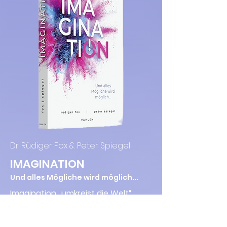
Dr. Rüdiger Fox & Peter Spiegel
IMAGINATION
Und alles Mögliche wird möglich...
Imagination „umkreist die Welt“
(Albert Einstein), sie ist „der Beginn
jeglicher Schöpfung“ (George