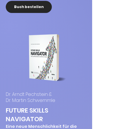
Buch bestellen
Dr. Arndt Pechstein &
Dr. Martin Schwemmle
FUTURE SKILLS
NAVIGATOR
Eine neue Menschlichkeit für die